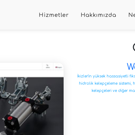
Hizmetler
Hakkımızda
Ne
W
İkizler'in yüksek hassasiyetli f
hidrolik kelepçeleme sistemi, hi
kelepçeleri ve diğer m